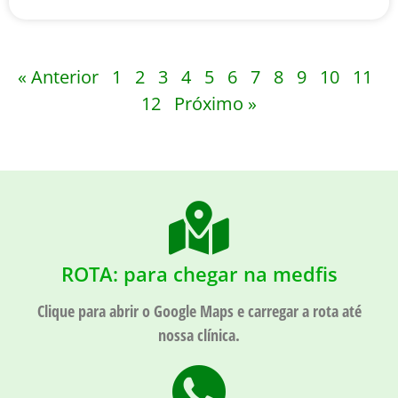
« Anterior
1
2
3
4
5
6
7
8
9
10
11
12
Próximo »
ROTA: para chegar na medfis
Clique para abrir o Google Maps e carregar a rota até
nossa clínica.