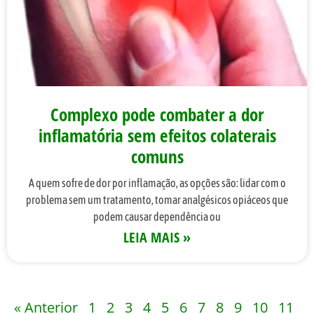
Complexo pode combater a dor
inflamatória sem efeitos colaterais
comuns
A quem sofre de dor por inflamação, as opções são: lidar com o
problema sem um tratamento, tomar analgésicos opiáceos que
podem causar dependência ou
LEIA MAIS »
« Anterior
1
2
3
4
5
6
7
8
9
10
11