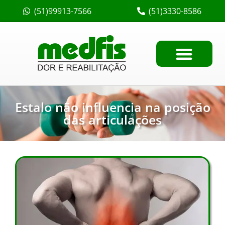
(51)99913-7566
(51)3330-8586
Estalo não influencia na posição
das articulações