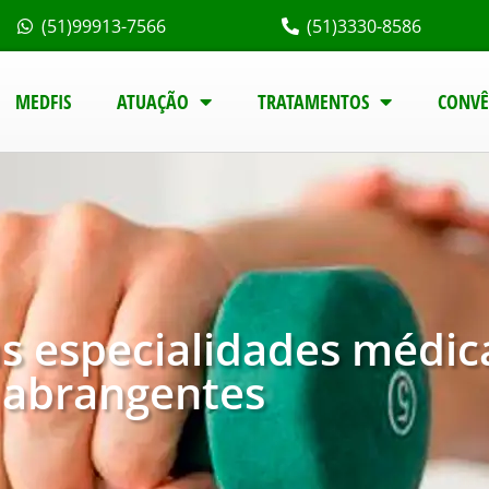
(51)99913-7566
(51)3330-8586
MEDFIS
ATUAÇÃO
TRATAMENTOS
CONVÊ
as especialidades médic
abrangentes