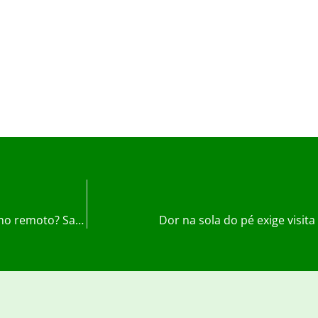
Por que as dores na coluna aumentaram com o trabalho remoto? Saiba o que fazer para evitar o problema
Dor na sola do pé exige visita