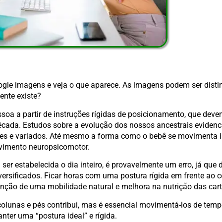
ogle imagens e veja o que aparece. As imagens podem ser distint
ente existe?
soa a partir de instruções rígidas de posicionamento, que deve
década. Estudos sobre a evolução dos nossos ancestrais evide
ntes e variados. Até mesmo a forma como o bebê se movimenta 
lvimento neuropsicomotor.
 ser estabelecida o dia inteiro, é provavelmente um erro, já q
iversificados. Ficar horas com uma postura rígida em frente ao 
ção de uma mobilidade natural e melhora na nutrição das cart
olunas e pés contribui, mas é essencial movimentá-los de te
ter uma “postura ideal” e rígida.