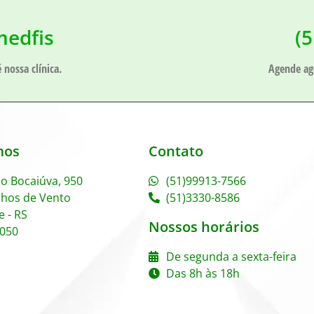
medfis
(
 nossa clínica.
Agende ag
mos
Contato
o Bocaiúva, 950
(51)99913-7566
nhos de Vento
(51)3330-8586
e - RS
Nossos horários
-050
De segunda a sexta-feira
Das 8h às 18h