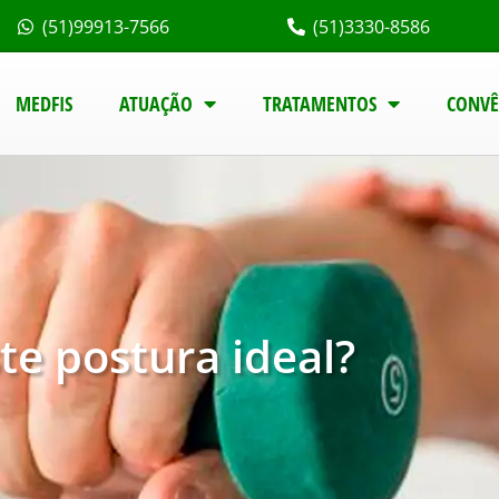
(51)99913-7566
(51)3330-8586
MEDFIS
ATUAÇÃO
TRATAMENTOS
CONVÊ
ste postura ideal?