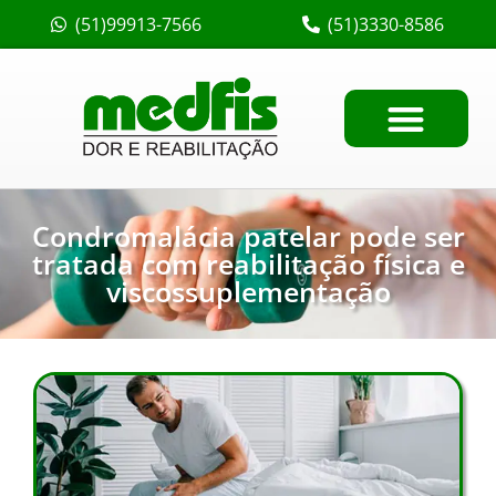
(51)99913-7566
(51)3330-8586
Condromalácia patelar pode ser
tratada com reabilitação física e
viscossuplementação