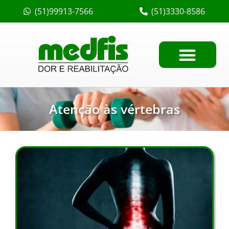
(51)99913-7566
(51)3330-8586
Atenção às vértebras